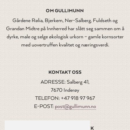
OM GULLIMUNN
Gårdene Rølia, Bjerkem, Ner-Salberg, Fuldseth og
Grandan Midtre på Innherred har slått seg sammen om å
dyrke, male og selge økologisk urkorn – gamle kornsorter
med uovertruffen kvalitet og næringsverdi.
KONTAKT OSS
ADRESSE: Salberg 41,
7670 Inderøy
TELEFON: +47 918 97 967
E-POST:
post@gullimunn.no
FØLG OSS PÅ FACEBOOK