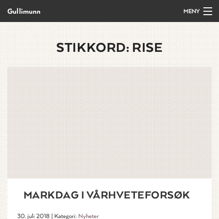
Gullimunn
MENY
Gå
Forstørre
Forside
til
skrift
STIKKORD:
RISE
innholdet
Produkter
Salg/bestilling
Kurs og arrangement
Oppskrifter
Om Gullimunn
MARKDAG I VÅRHVETEFORSØK
Kontakt
30. juli 2018 | Kategori:
Nyheter