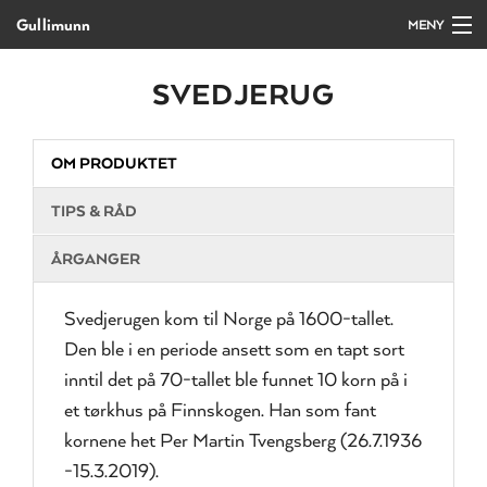
Gullimunn
MENY
Gå
Forstørre
Forside
SVEDJERUG
til
skrift
innholdet
Produkter
OM PRODUKTET
Salg/bestilling
TIPS & RÅD
Kurs og arrangement
ÅRGANGER
Oppskrifter
Svedjerugen kom til Norge på 1600-tallet.
Den ble i en periode ansett som en tapt sort
Om Gullimunn
inntil det på 70-tallet ble funnet 10 korn på i
et tørkhus på Finnskogen. Han som fant
Kontakt
kornene het Per Martin Tvengsberg (26.7.1936
-15.3.2019).