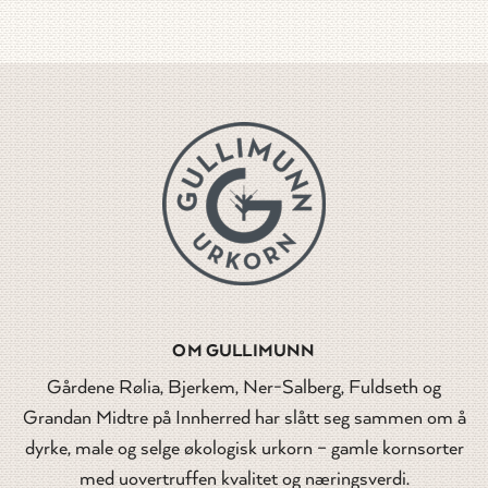
OM GULLIMUNN
Gårdene Rølia, Bjerkem, Ner-Salberg, Fuldseth og
Grandan Midtre på Innherred har slått seg sammen om å
dyrke, male og selge økologisk urkorn – gamle kornsorter
med uovertruffen kvalitet og næringsverdi.