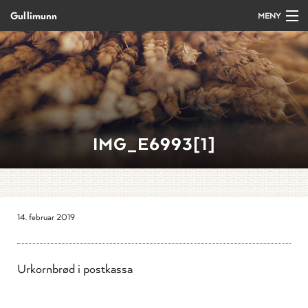
Gullimunn
MENY
Gå
Forstørre
Forside
til
skrift
innholdet
Produkter
Salg/bestilling
IMG_E6993[1]
Kurs og arrangement
Oppskrifter
14. februar 2019
Om Gullimunn
Urkornbrød i postkassa
Kontakt