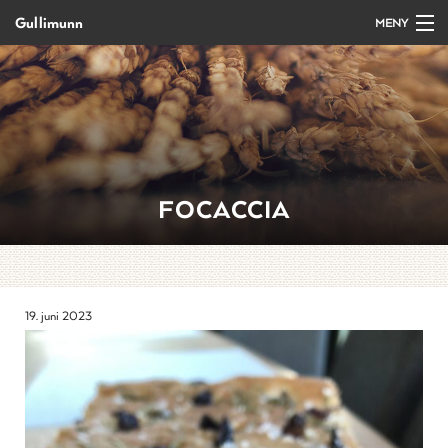
Gullimunn
MENY
Gå
Forstørre
Forside
til
skrift
innholdet
Produkter
Salg/bestilling
FOCACCIA
Kurs og arrangement
Oppskrifter
19. juni 2023
Om Gullimunn
Kontakt