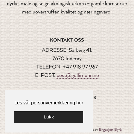
dyrke, male og selge økologisk urkorn – gamle kornsorter
med uovertruffen kvalitet og næringsverdi.
KONTAKT OSS
ADRESSE: Salberg 41,
7670 Inderøy
TELEFON: +47 918 97 967
E-POST:
post@gullimunn.no
FØLG OSS PÅ FACEBOOK
Les vår personvernerklæring
her
Lukk
Bygget på
WordPress
av
Smart Media AS
•
Designet av
Engasjert Byrå