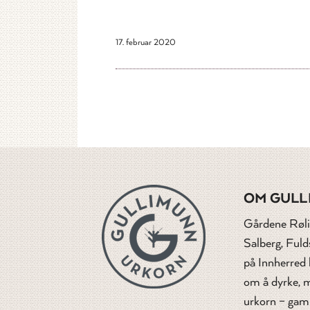
17. februar 2020
OM GULL
Gårdene Røli
Salberg, Ful
på Innherred
om å dyrke, m
urkorn – gam