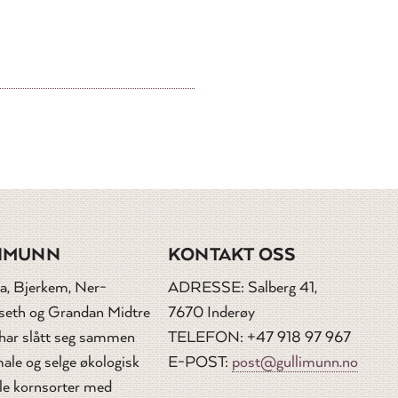
IMUNN
KONTAKT OSS
a, Bjerkem, Ner-
ADRESSE: Salberg 41,
dseth og Grandan Midtre
7670 Inderøy
 har slått seg sammen
TELEFON: +47 918 97 967
ale og selge økologisk
E-POST:
post@gullimunn.no
le kornsorter med