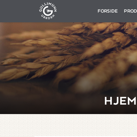
Gå
Forstørre
GULLIMUNN
FORSIDE
PROD
til
skrift
innholdet
HJEM