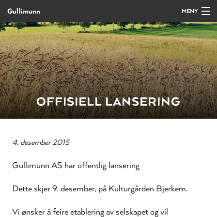
Gullimunn
MENY
Gå
Forstørre
Forside
til
skrift
innholdet
Produkter
Salg/bestilling
OFFISIELL LANSERING
Kurs og arrangement
Oppskrifter
4. desember 2015
Gullimunn AS har offentlig lansering
Om Gullimunn
Dette skjer 9. desember, på Kulturgården Bjerkem.
Kontakt
Vi ønsker å feire etablering av selskapet og vil