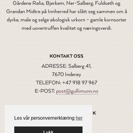
Gårdene Rølia, Bjerkem, Ner-Salberg, Fuldseth og
Grandan Midtre på Innherred har slått seg sammen om å
dyrke, male og selge økologisk urkorn – gamle kornsorter
med uovertruffen kvalitet og næringsverdi.
KONTAKT OSS
ADRESSE: Salberg 41,
7670 Inderøy
TELEFON: +47 918 97 967
E-POST:
post@gullimunn.no
FØLG OSS PÅ FACEBOOK
Les vår personvernerklæring
her
Lukk