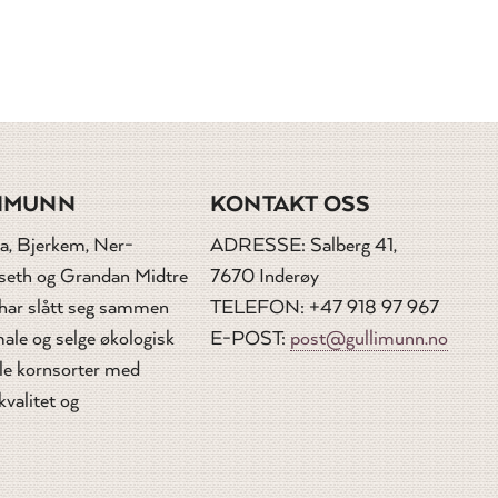
IMUNN
KONTAKT OSS
a, Bjerkem, Ner-
ADRESSE: Salberg 41,
dseth og Grandan Midtre
7670 Inderøy
 har slått seg sammen
TELEFON: +47 918 97 967
ale og selge økologisk
E-POST:
post@gullimunn.no
le kornsorter med
kvalitet og