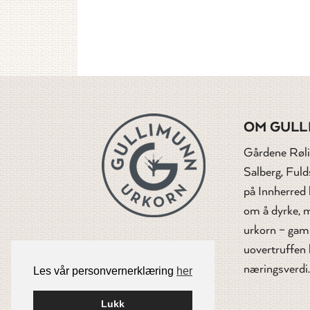
OM GULL
Gårdene Røli
Salberg, Ful
på Innherred
om å dyrke, m
urkorn – gam
uovertruffen 
næringsverdi.
Les vår personvernerklæring
her
Lukk