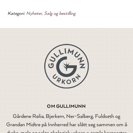
Kategori:
Nyheter
,
Salg og bestilling
OM GULLIMUNN
Gårdene Rølia, Bjerkem, Ner-Salberg, Fuldseth og
Grandan Midtre på Innherred har slått seg sammen om å
dyrke, male og selge økologisk urkorn – gamle kornsorter