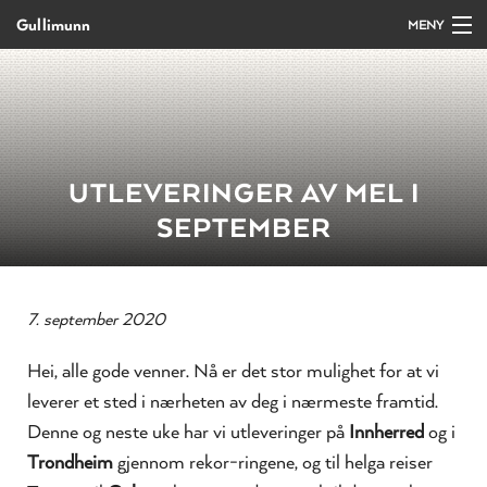
Gullimunn
MENY
Gå
Forstørre
Forside
til
skrift
innholdet
Produkter
UTLEVERINGER AV MEL I
Salg/bestilling
SEPTEMBER
Kurs og arrangement
Oppskrifter
7. september 2020
Hei, alle gode venner. Nå er det stor mulighet for at vi
Om Gullimunn
leverer et sted i nærheten av deg i nærmeste framtid.
Kontakt
Denne og neste uke har vi utleveringer på
Innherred
og i
Trondheim
gjennom rekor-ringene, og til helga reiser