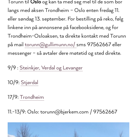
Torunn til
Oslo
og kan ta med seg mel til de som bor
langs med aksen Trondheim – Oslo enten fredag 11.
eller søndag 13. september. For bestilling på reko, følg
linkene inn på annonsene på facebooksidene, og for
Trondheim-Osloaksen, ta direkte kontakt med Torunn
på mail
torunn@gullimunn.no/
sms 97562667 eller
messenger – så avtaler dere møtetid og sted direkte.
9/9 :
Steinkjer, Verdal og Levanger
10/9:
Stjørdal
17/9:
Trondheim
11.-13/9: Oslo: torunn@bjerkem.com / 97562667