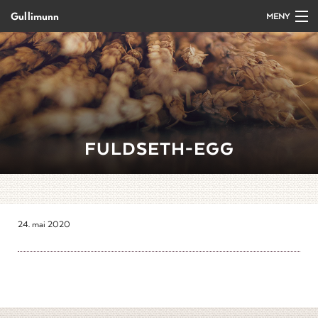
Gullimunn
MENY
Gå
Forstørre
Forside
til
skrift
innholdet
Produkter
Salg/bestilling
FULDSETH-EGG
Kurs og arrangement
Oppskrifter
24. mai 2020
Om Gullimunn
Kontakt