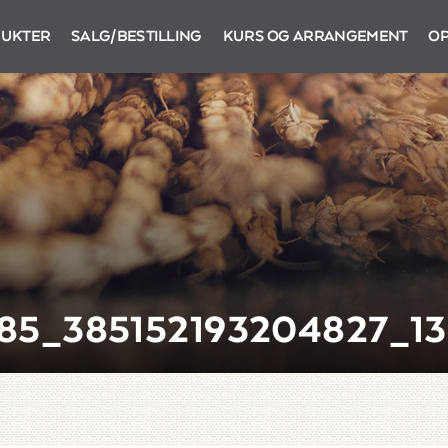
UKTER
SALG/BESTILLING
KURS OG ARRANGEMENT
OP
85_385152193204827_1