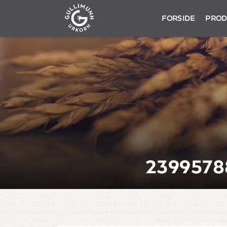
Gå
Forstørre
GULLIMUNN
FORSIDE
PROD
til
skrift
innholdet
2399578