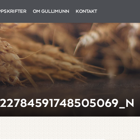
PSKRIFTER
OM GULLIMUNN
KONTAKT
322784591748505069_N