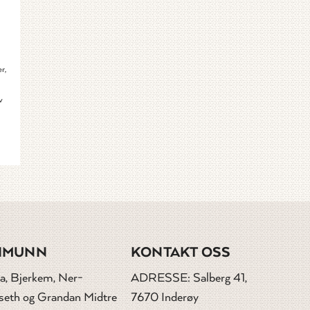
r,
v
IMUNN
KONTAKT OSS
a, Bjerkem, Ner-
ADRESSE: Salberg 41,
dseth og Grandan Midtre
7670 Inderøy